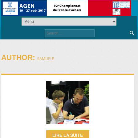
Search
for:
AUTHOR:
SAMUELB
LIRE LA SUITE