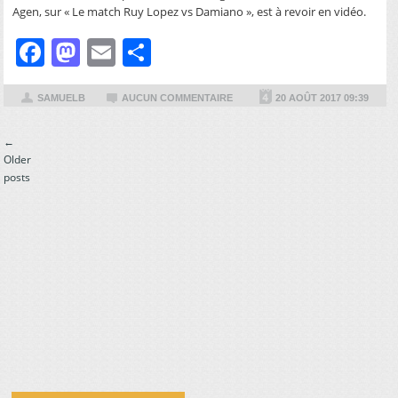
Agen, sur « Le match Ruy Lopez vs Damiano », est à revoir en vidéo.
Facebook
Mastodon
Email
Partager
SAMUELB
AUCUN COMMENTAIRE
20 AOÛT 2017 09:39
Post
←
Older
navigation
posts