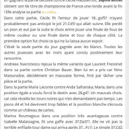
Sophie Milliet
obtient son 6è titre de championne de France une ronde avant la fin
! Elle analyse sa partie
.
en vidéo
Dans cette partie, Cécile fit l’erreur de jouer 18…gxf5? n’ayant
probablement pas anticipé le joli 21.Cd5! qui allait suivre. Elle perdit
un pion et eut par la suite le choix entre jouer une finale de fous de
même couleur ou une finale dame et tour de chaque côté. La
première option fut choisi ce qui ne lui laissa aucun espoir.
C’était la seule partie du jour gagnée avec les blancs. Toutes les
autres joueuses avec les noirs ayant conclu positivement leur
rencontre.
Andreea Navrotescu rejoua la même variante que Laurent Fressinet
dans sa partie contre Christian Bauer. Bien lui en a pris car Nino
Maisuradze, décidément en mauvaise forme, finit par lâcher une
pièce et la partie.
Dans la partie Maria Leconte contre Anda Safranska, Maria, dans une
position égale a voulu forcé le destin avec 28.g4?. Un mauvais choix,
car cela réveilla les tours noires qui n’en demandaient pas temps. Les
pions d4 et h4 devinrent trop faibles et la position blanche s’écroula
comme un château de cartes.
Marina Roumegous dans une position très avantageuse contre
Isabelle Malassagne, fit une gaffe avec 37.Da3??. Elle ne vit pas la
terrible enfilade tour dame qui arriva après 37…Fc1!. Le simple 37.Cd2