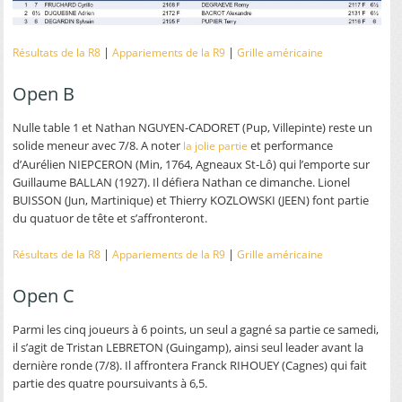
|
|
Résultats de la R8
Appariements de la R9
Grille américaine
Open B
Nulle table 1 et Nathan NGUYEN-CADORET (Pup, Villepinte) reste un
solide meneur avec 7/8. A noter
et performance
la jolie partie
d’Aurélien NIEPCERON (Min, 1764, Agneaux St-Lô) qui l’emporte sur
Guillaume BALLAN (1927). Il défiera Nathan ce dimanche. Lionel
BUISSON (Jun, Martinique) et Thierry KOZLOWSKI (JEEN) font partie
du quatuor de tête et s’affronteront.
|
|
Résultats de la R8
Appariements de la R9
Grille américaine
Open C
Parmi les cinq joueurs à 6 points, un seul a gagné sa partie ce samedi,
il s’agit de Tristan LEBRETON (Guingamp), ainsi seul leader avant la
dernière ronde (7/8). Il affrontera Franck RIHOUEY (Cagnes) qui fait
partie des quatre poursuivants à 6,5.