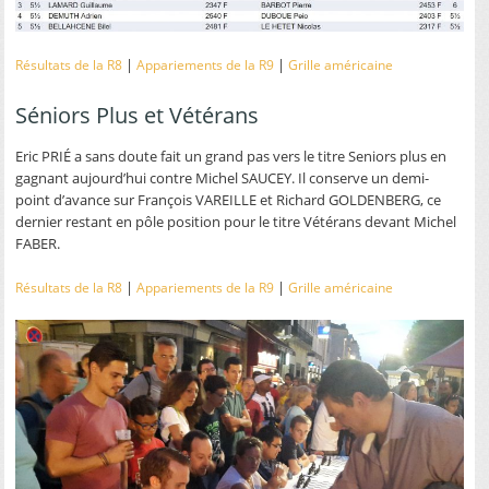
|
|
Résultats de la R8
Appariements de la R9
Grille américaine
Séniors Plus et Vétérans
Eric PRIÉ a sans doute fait un grand pas vers le titre Seniors plus en
gagnant aujourd’hui contre Michel SAUCEY. Il conserve un demi-
point d’avance sur François VAREILLE et Richard GOLDENBERG, ce
dernier restant en pôle position pour le titre Vétérans devant Michel
FABER.
|
|
Résultats de la R8
Appariements de la R9
Grille américaine