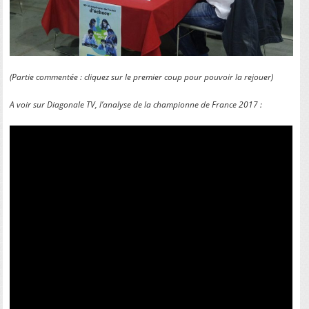
(Partie commentée : cliquez sur le premier coup pour pouvoir la rejouer)
A voir sur Diagonale TV, l’analyse de la championne de France 2017 :