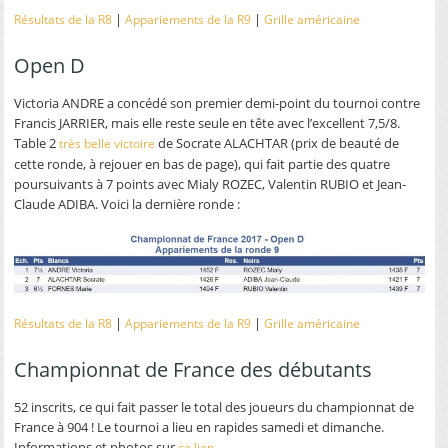
|
|
Résultats de la R8
Appariements de la R9
Grille américaine
Open D
Victoria ANDRE a concédé son premier demi-point du tournoi contre
Francis JARRIER, mais elle reste seule en tête avec l’excellent 7,5/8.
Table 2
de Socrate ALACHTAR (prix de beauté de
très belle victoire
cette ronde, à rejouer en bas de page), qui fait partie des quatre
poursuivants à 7 points avec Mialy ROZEC, Valentin RUBIO et Jean-
Claude ADIBA. Voici la dernière ronde :
|
|
Résultats de la R8
Appariements de la R9
Grille américaine
Championnat de France des débutants
52 inscrits, ce qui fait passer le total des joueurs du championnat de
France à 904 ! Le tournoi a lieu en rapides samedi et dimanche.
Informations et photos sur
.
ce lien