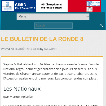
Search
for:
LE BULLETIN DE LA RONDE 8
Posted on
by
26 AOÛT 2017 23:43
SYLVAINR
Sophie Milliet obtient son 6è titre de championne de France. Dans le
National regroupement général avec cinq joueurs en tête suite aux
victoires de Gharamian sur Bauer et de Bacrot sur Chabanon. Dans
l’Accession également cinq meneurs. Les compte-rendus complets :
Les Nationaux
(par Manuel Apicella)
En gagnant la partie décisive contre Cécile Haussernot,