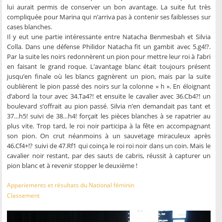
lui aurait permis de conserver un bon avantage. La suite fut très
compliquée pour Marina qui n’arriva pas à contenir ses faiblesses sur
cases blanches.
Il y eut une partie intéressante entre Natacha Benmesbah et Silvia
Colla. Dans une défense Philidor Natacha fit un gambit avec 5.g4!?.
Par la suite les noirs redonnèrent un pion pour mettre leur roi à l’abri
en faisant le grand roque. L’avantage blanc était toujours présent
jusqu’en finale où les blancs gagnèrent un pion, mais par la suite
oublièrent le pion passé des noirs sur la colonne « h ». En éloignant
d’abord la tour avec 34.Ta4?! et ensuite le cavalier avec 36.Cb4?! un
boulevard s’offrait au pion passé. Silvia n’en demandait pas tant et
37…h5! suivi de 38…h4! forçait les pièces blanches à se rapatrier au
plus vite. Trop tard, le roi noir participa à la fête en accompagnant
son pion. On crut néanmoins à un sauvetage miraculeux après
46.Cf4+!? suivi de 47.Rf1 qui coinça le roi roi noir dans un coin. Mais le
cavalier noir restant, par des sauts de cabris, réussit à capturer un
pion blanc et à revenir stopper le deuxième !
Appariements et résultats du National féminin
Classement