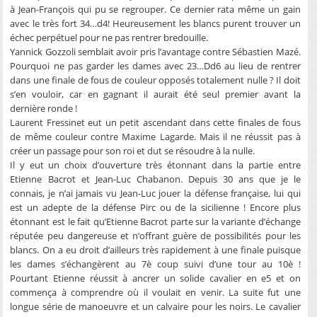
à Jean-François qui pu se regrouper. Ce dernier rata même un gain
avec le très fort 34…d4! Heureusement les blancs purent trouver un
échec perpétuel pour ne pas rentrer bredouille.
Yannick Gozzoli semblait avoir pris l’avantage contre Sébastien Mazé.
Pourquoi ne pas garder les dames avec 23…Dd6 au lieu de rentrer
dans une finale de fous de couleur opposés totalement nulle ? Il doit
s’en vouloir, car en gagnant il aurait été seul premier avant la
dernière ronde !
Laurent Fressinet eut un petit ascendant dans cette finales de fous
de même couleur contre Maxime Lagarde. Mais il ne réussit pas à
créer un passage pour son roi et dut se résoudre à la nulle.
Il y eut un choix d’ouverture très étonnant dans la partie entre
Etienne Bacrot et Jean-Luc Chabanon. Depuis 30 ans que je le
connais, je n’ai jamais vu Jean-Luc jouer la défense française, lui qui
est un adepte de la défense Pirc ou de la sicilienne ! Encore plus
étonnant est le fait qu’Etienne Bacrot parte sur la variante d’échange
réputée peu dangereuse et n’offrant guère de possibilités pour les
blancs. On a eu droit d’ailleurs très rapidement à une finale puisque
les dames s’échangèrent au 7è coup suivi d’une tour au 10è !
Pourtant Etienne réussit à ancrer un solide cavalier en e5 et on
commença à comprendre où il voulait en venir. La suite fut une
longue série de manoeuvre et un calvaire pour les noirs. Le cavalier