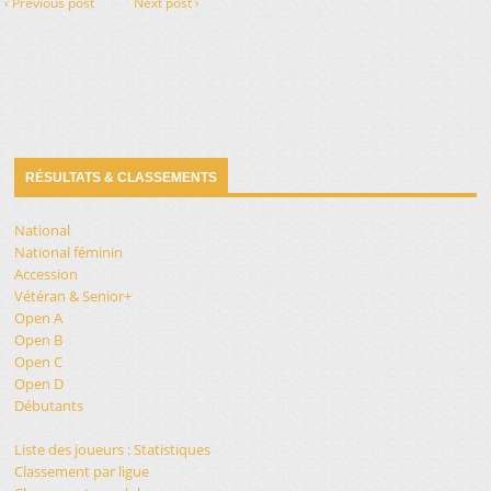
‹ Previous post
Next post ›
RÉSULTATS & CLASSEMENTS
National
National féminin
Accession
Vétéran & Senior+
Open A
Open B
Open C
Open D
Débutants
Liste des joueurs : Statistiques
Classement par ligue