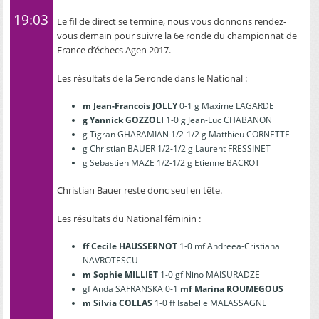
19:03
Le fil de direct se termine, nous vous donnons rendez-
vous demain pour suivre la 6e ronde du championnat de
France d’échecs Agen 2017.
Les résultats de la 5e ronde dans le National :
m Jean-Francois JOLLY
0-1 g Maxime LAGARDE
g Yannick GOZZOLI
1-0 g Jean-Luc CHABANON
g Tigran GHARAMIAN 1/2-1/2 g Matthieu CORNETTE
g Christian BAUER 1/2-1/2 g Laurent FRESSINET
g Sebastien MAZE 1/2-1/2 g Etienne BACROT
Christian Bauer reste donc seul en tête.
Les résultats du National féminin :
ff Cecile HAUSSERNOT
1-0 mf Andreea-Cristiana
NAVROTESCU
m Sophie MILLIET
1-0 gf Nino MAISURADZE
gf Anda SAFRANSKA 0-1
mf Marina ROUMEGOUS
m Silvia COLLAS
1-0 ff Isabelle MALASSAGNE